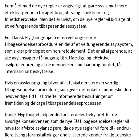
Formålet med de nye regler er angiveligt at gøre systemet mere
effektivt gennem forøget brug af tvang, sanktioner og
frihedsberøvelse. Men det er uvist, om de nye regler vil bidrage til
et velfungerende tilbagesendelsessystem.
For Dansk Flygtningehjælp er en velfungerende
tilbagesendelsesprocedure en del af et velfungerende asylsystem,
som sikrer princippet om non-refoulement. Det er altafgørende, at
alle asylansøgere får adgang til retfærdige og effektive
asylprocedurer, og at de mennesker, som har brug for det, får
international beskyttelse.
Hvis en asylansøgning bliver afvist, skal der være en værdig
tilbagesendelsesprocedure, som giver det enkelte menneske den
nødvendige tid til at træffe informerede beslutninger om
fremtiden og deltage i tilbagesendelsesprocessen.
Dansk Flygtningehjælp er derfor særdeles bekymret for de
alvorlige konsekvenser, som de nye EU tilbagesendelsesregler vil
have for afviste asylansøgere, da de nye regler vil føre til - endnu -
flere tvangsforanstaltninger end vi allerede kender fra det danske