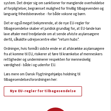
system. Det drejer sig om sanktioner for manglende overholdelse
af forpligtelser, begrænset mulighed for frivillig tilbagevenden og
langvarig frihedsberøvelse - for både voksne og børn.
Det er også meget bekymrende, at de nye EU-regler for
tilbagesendelse skaber et juridisk grundlag for, at EU-lande kan
lave aftaler med tredjelande om at sende afviste asylansøgere
dertil, såkaldte udrejsecentre eller ”return hubs”.
Ordninger, hvis formål i sidste ende er at afskrække asylansøgere
fra at komme til EU, risikerer at føre til krænkelse af menneskers
rettigheder og underminerer respekten for menneskelig
værdighed - både i og udenfor EU.
Læs mere om
Dansk Flygtningehjælps
holdning til
tilbagesendelsesforordningen her:
Nye EU-regler for tilbagesendelse