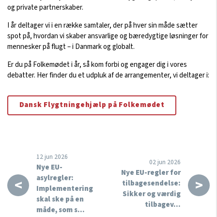
og
private partnerskaber.
I år deltager vi i en række samtaler, der på hver sin måde sætter
spot på, hvordan vi skaber ansvarlige og bæredygtige løsninger for
mennesker på flugt – i Danmark og globalt.
Er du på Folkemødet i år, så kom forbi og engager dig i vores
debatter. Her finder du et udpluk af de arrangementer, vi deltager i:
Dansk Flygtningehjælp på Folkemødet
12 jun 2026
02 jun 2026
Nye EU-
Nye EU-regler for
asylregler:
<
>
tilbagesendelse:
Implementering
Sikker og værdig
skal ske på en
tilbagev…
måde, som s…