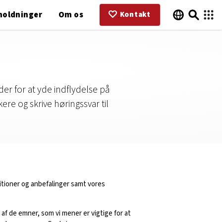
holdninger
Om os
Kontakt
er for at yde indflydelse på
ere og skrive høringssvar til
itioner og anbefalinger samt vores
f de emner, som vi mener er vigtige for at