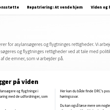
onsstøtte
Repatriering: At vende hjem
Viden og 
r for asylansøgeres og flygtninges rettigheder. Vi arbejd
søgeres og flygtninges rettigheder ved at tale med politik
 af de emner, som vi arbejder på.
gger på viden
lansøgere og flygtninge i
Her kan du både finde DRC's pos
aring med de udfordringer, som
høringssvar.
Du kan også læse mere om nogle a