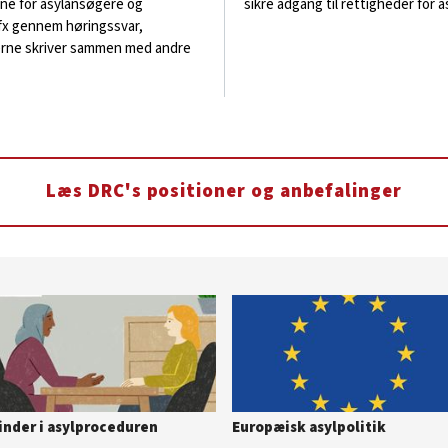
rne for asylansøgere og
sikre adgang til rettigheder for 
 fx gennem høringssvar,
gerne skriver sammen med andre
Læs DRC's positioner og anbefalinger
inder i asylproceduren
Europæisk asylpolitik