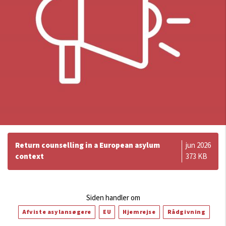
Return counselling in a European asylum
jun 2026
context
373 KB
Siden handler om
Afviste asylansøgere
EU
Hjemrejse
Rådgivning