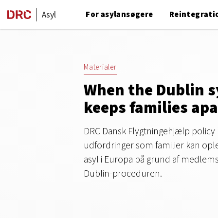
Asyl
For asylansøgere
Reintegrati
Materialer
When the Dublin 
keeps families apa
DRC Dansk Flygtningehjælp policy 
udfordringer som familier kan ople
asyl i Europa på grund af medlemss
Dublin-proceduren.