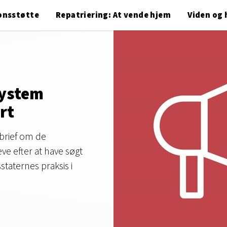
onsstøtte
Repatriering: At vende hjem
Viden og 
system
rt
brief om de
ve efter at have søgt
taternes praksis i