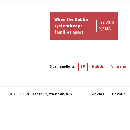
When the Dublin
maj 2018
system keeps
2,2 MB
families apart
Siden handler om
EU
Dublin
Vi mener
© 2026 DRC Dansk Flygtningehjælp
Cookies
Privatliv