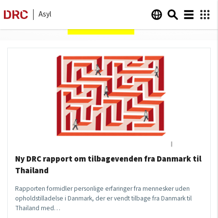
Asyl
Sider om
Danmark
Ny DRC rapport om tilbagevenden fra Danmark til
Thailand
Rapporten formidler personlige erfaringer fra mennesker uden
opholdstilladelse i Danmark, der er vendt tilbage fra Danmark til
Thailand med…