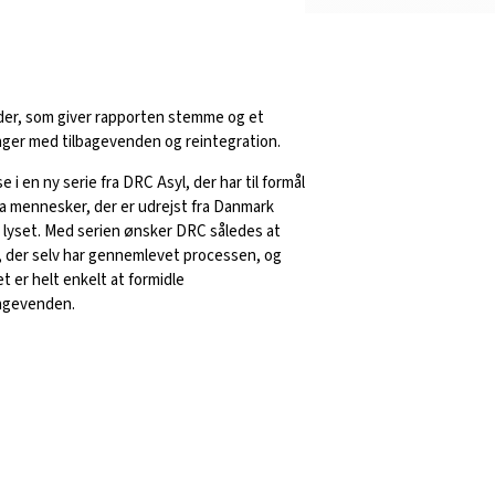
nder, som giver rapporten stemme og et
ringer med tilbagevenden og reintegration.
e i en ny serie fra DRC Asyl, der har til formål
fra mennesker, der er udrejst fra Danmark
i lyset. Med serien ønsker DRC
således at
, der selv har gennemlevet processen, og
t er helt enkelt at formidle
bagevenden.