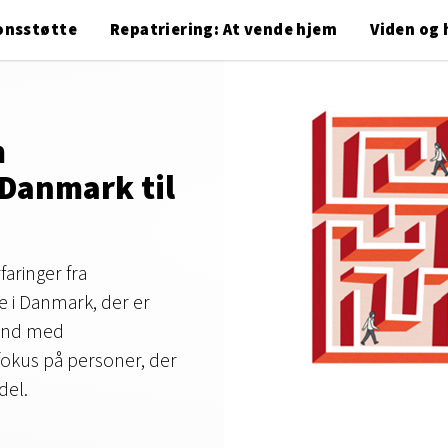
onsstøtte
Repatriering: At vende hjem
Viden og 
m
 Danmark til
aringer fra
 i Danmark, der er
land med
 fokus på personer, der
del.