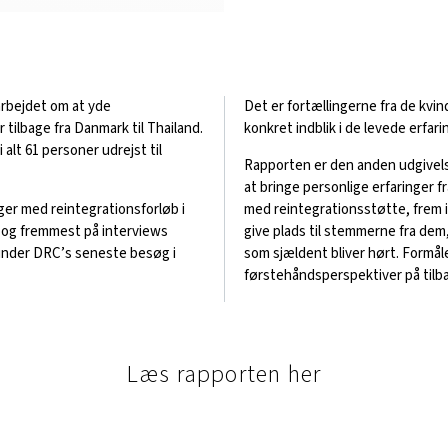
arbejdet om at yde
Det er fortællingerne fra de kvi
 tilbage fra Danmark til Thailand.
konkret indblik i de levede erfa
 alt 61 personer udrejst til
Rapporten er den
anden
udgivels
at bringe personlige erfaringer 
ger med reintegrationsforløb i
med reintegrationsstøtte, frem 
t og fremmest på interviews
give plads til stemmerne fra dem
under
DRC’s
seneste besøg i
som sjældent bliver hørt.
Formåle
førstehåndsperspektiver på til
Læs rapporten her