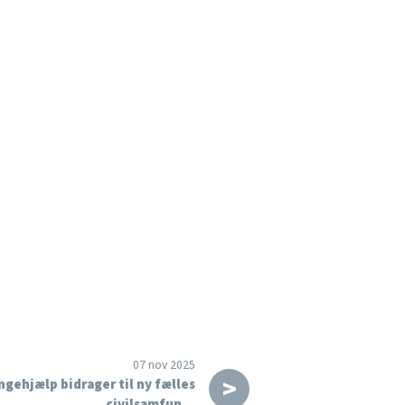
07 nov 2025
>
gehjælp bidrager til ny fælles
civilsamfun…