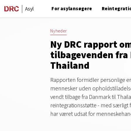
Asyl
For asylansøgere
Reintegrati
Nyheder
Ny DRC rapport o
tilbagevenden fra
Thailand
Rapporten formidler personlige erf
mennesker uden opholdstilladelse
vendt tilbage fra Danmark til Thai
reintegrationsstøtte - med særligt
har været udsat for menneskehan