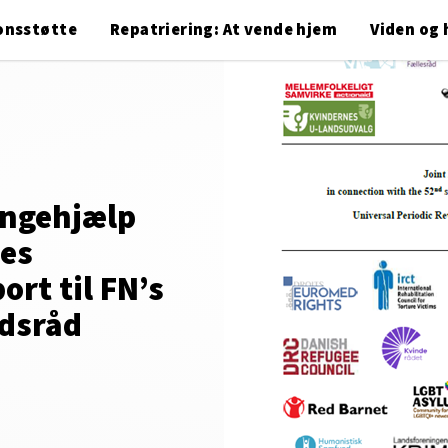
onsstøtte
Repatriering: At vende hjem
Viden og 
ingehjælp
les
rt til FN’s
dsråd