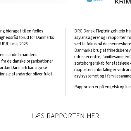
g bidraget til en fælles
DRC Dansk Flygtningehjælp har
tighedsråd forud for Danmarks
asylansøgere’ og i rapporten 
PR) i maj 2026.
sætte fokus på de menneskeretl
Danmarks brug af frihedsberøv
dlemslande hinandens
udrejsecentre, familiesammenfø
fra de danske organisationer
statsborgerskab for statsløse 
hvordan Danmark kan styrke
rapporten anbefalinger vedrør
ionale standarder bliver fuldt
asylsystemet og i familiesamm
Rapporten er på engelsk og ka
LÆS RAPPORTEN HER