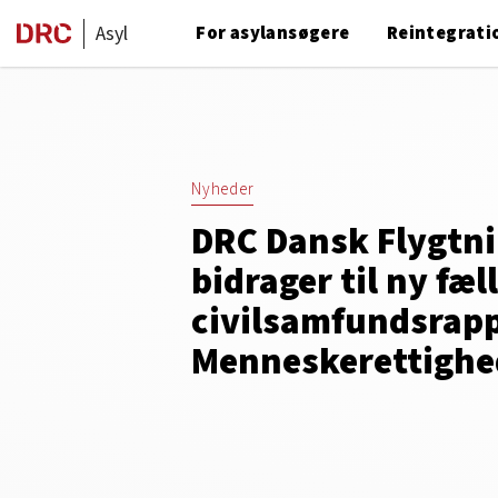
Asyl
For asylansøgere
Reintegrati
Nyheder
DRC Dansk Flygtn
bidrager til ny fæl
civilsamfundsrappo
Menneskerettighe