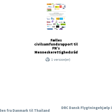
Fælles
civilsamfundsrapport til
FN’s
Menneskerettighedsråd
1 version(er)
DRC Dansk Flygtningehjælp i
en fra Danmark til Thailand