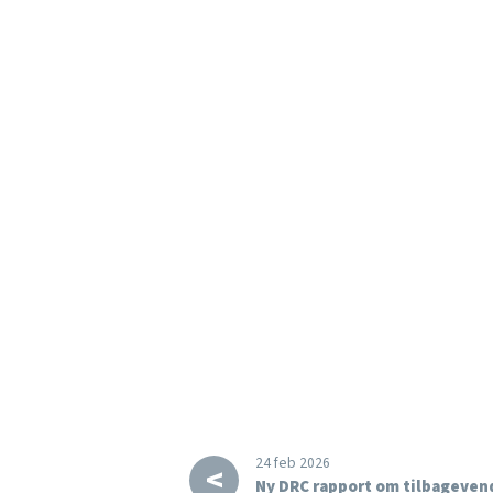
24 feb 2026
<
Ny DRC rapport om tilbagevend