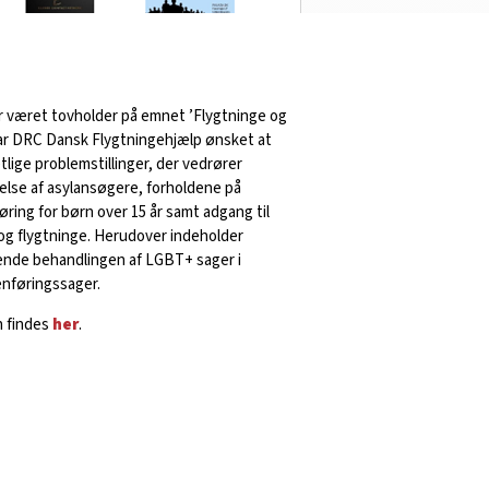
 været tovholder på emnet ’Flygtninge og
har DRC Dansk Flygtningehjælp ønsket at
ige problemstillinger, der vedrører
else af asylansøgere, forholdene på
ring for børn over 15 år samt adgang til
og flygtninge. Herudover indeholder
ende behandlingen af LGBT+ sager i
enføringssager.
n findes
her
.