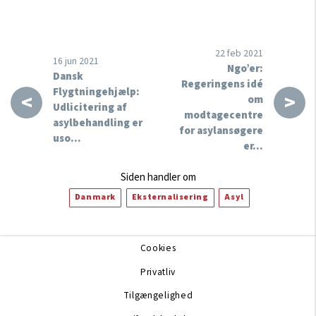
22 feb 2021
16 jun 2021
Ngo’er:
Dansk
Regeringens idé
Flygtningehjælp:
<
>
om
Udlicitering af
modtagecentre
asylbehandling er
for asylansøgere
uso…
er…
Siden handler om
Danmark
Eksternalisering
Asyl
Cookies
Privatliv
Tilgængelighed