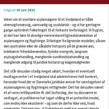
Udgivet
03 jun 2021
Idéen om at overføre asylansøgere til et tredjeland er både
uhensigtsmæssig, uansvarlig og usolidarisk – og vi har gentagne
gange opfordret Folketinget til at forkaste lovforslaget. Vi frygter,
at det kan føre til alvorlige menneskerettighedskrænkelser af
asylansøgere og flygtninge. Erfaringer fra lignende modeller, såsom
den australske eller de såkaldte hotspots på de græske øer,
indebærer frihedsberøvelse, fysiske overgreb, langsom
asylsagsbehandling, manglende sundhedsbehandling og
manglende adgang til juridisk bistand og klagemuligheder.
Det står desuden stadig meget uklart, hvordan et eventuelt
modtagecenter i et tredjeland skal administreres helt konkret,
herunder hvad der er Danmarks juridiske ansvar for varetagelsen af
asylansøgeres og flygtninges rettigheder. Det har desuden været
et af vores kritikpunkter ift. det lovforslag, der nu desværre er
vedtaget, at politikerne har taget stilling til en potentiel model,
som endnu ikke eksisterer – og som de derfor ikke ved, hvad
indeholder. Det betyder, at Folketinget reelt har ageret i blinde.