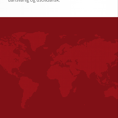
uansvarlig og usolidarisk.