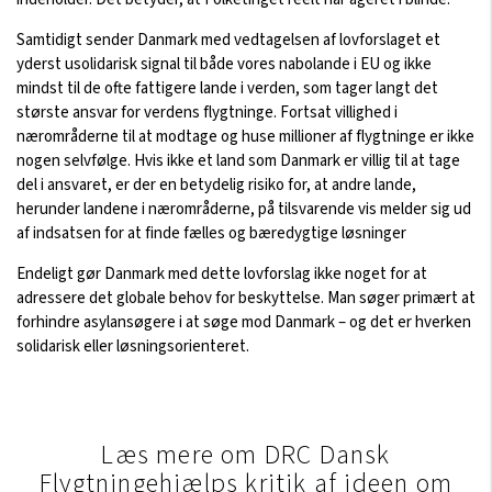
Samtidigt sender Danmark med vedtagelsen af lovforslaget et
yderst usolidarisk signal til både vores nabolande i EU og ikke
mindst til de ofte fattigere lande i verden, som tager langt det
største ansvar for verdens flygtninge. Fortsat villighed i
nærområderne til at modtage og huse millioner af flygtninge er ikke
nogen selvfølge. Hvis ikke et land som Danmark er villig til at tage
del i ansvaret, er der en betydelig risiko for, at andre lande,
herunder landene i nærområderne, på tilsvarende vis melder sig ud
af indsatsen for at finde fælles og bæredygtige løsninger
Endeligt gør Danmark med dette lovforslag ikke noget for at
adressere det globale behov for beskyttelse. Man søger primært at
forhindre asylansøgere i at søge mod Danmark – og det er hverken
solidarisk eller løsningsorienteret.
Læs mere om DRC Dansk
Flygtningehjælps kritik af ideen om