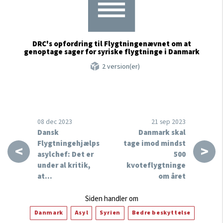
DRC's opfordring til Flygtningenævnet om at
genoptage sager for syriske flygtninge i Danmark
2 version(er)
08 dec 2023
21 sep 2023
Dansk
Danmark skal
Flygtningehjælps
tage imod mindst
<
>
asylchef: Det er
500
under al kritik,
kvoteflygtninge
at…
om året
Siden handler om
Danmark
Asyl
Syrien
Bedre beskyttelse