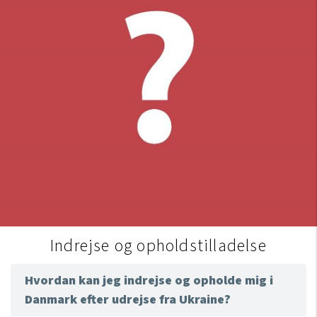
Indrejse og opholdstilladelse
Hvordan kan jeg indrejse og opholde mig i
Danmark efter udrejse fra Ukraine?