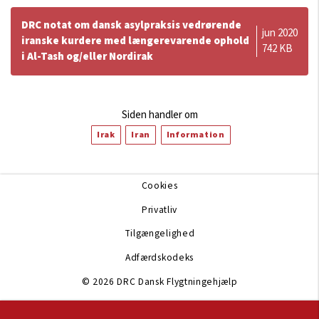
DRC notat om dansk asylpraksis vedrørende
jun 2020
iranske kurdere med længerevarende ophold
742 KB
i Al-Tash og/eller Nordirak
Siden handler om
Irak
Iran
Information
Cookies
Privatliv
Tilgængelighed
Adfærdskodeks
© 2026 DRC Dansk Flygtningehjælp