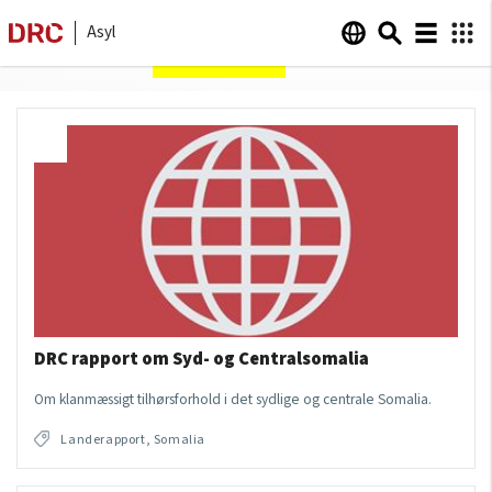
Asyl
Sider om
Somalia
DRC rapport om Syd- og Centralsomalia
Om klanmæssigt tilhørsforhold i det sydlige og centrale Somalia.
Landerapport, Somalia