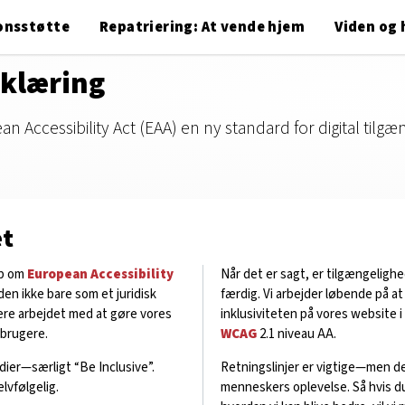
onsstøtte
Repatriering: At vende hjem
Viden og 
rklæring
n Accessibility Act (EAA) en ny standard for digital tilgæ
et
op om
European Accessibility
Når det er sagt, er tilgængeligh
den ikke bare som et juridisk
færdig. Vi arbejder løbende på a
tere arbejdet med at gøre vores
inklusiviteten på vores website 
 brugere.
WCAG
2.1 niveau AA.
dier—særligt “Be Inclusive”.
Retningslinjer er vigtige—men det
elvfølgelig.
menneskers oplevelse. Så hvis du s