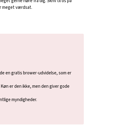
meget gerne høre fra dig. Skriv til os på
r meget værdsat.
 de en gratis brower-udvidelse, som er
. Køn er den ikke, men den giver gode
entlige myndigheder.