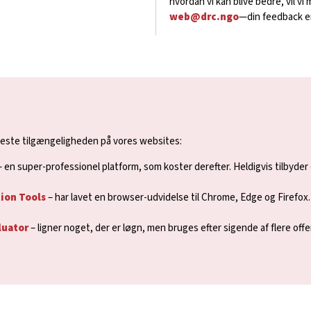
hvordan vi kan blive bedre, vil vi 
web@drc.ngo
—din feedback e
t teste tilgængeligheden på vores websites:
 en super-professionel platform, som koster derefter. Heldigvis tilbyder
ion Tools
– har lavet en browser-udvidelse til Chrome, Edge og Firefox
luator
– ligner noget, der er løgn, men bruges efter sigende af flere off