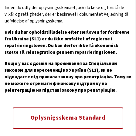
Inden du udfylder oplysningsskemaet, bør du læse og forstå de
vilkår og rettigheder, der er beskrevet i dokumentet Vejledning til
udfyldelse af oplysningsskema.
Hvis du har opholdstilladelse efter særloven for fordrevne
fra Ukraine (SL1) er du ikke omfattet af reglerne i
repatrieringsloven. Du kan derfor ikke få økonomisk
støtte til reintegration gennem repatrieringsloven.
Якщо у вас є дозвіл на проживання за Спеціальним
законом для переселенців з України (SL1), ви не
підпадаєте під правила закону про репатріацію. Тому ви
не можете отримати фінансову підтримку на
реінтеграцію на підставі закону про репатріацію.
Oplysnigsskema Standard