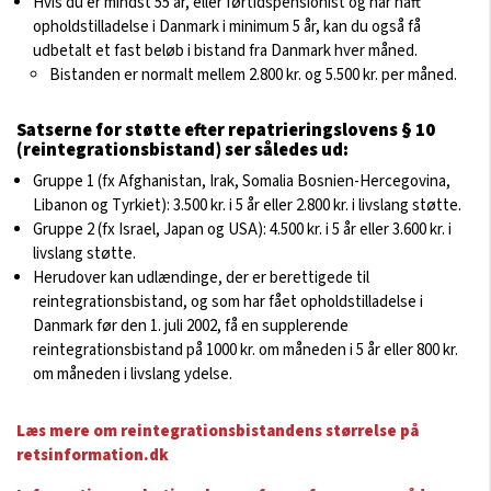
Hvis du er mindst 55 år, eller førtidspensionist og har haft
opholdstilladelse i Danmark i minimum 5 år, kan du også få
udbetalt et fast beløb i bistand fra Danmark hver måned.
Bistanden er normalt mellem 2.800 kr. og 5.500 kr. per måned.
Satserne for støtte efter repatrieringslovens § 10
(reintegrationsbistand) ser således ud:
Gruppe 1 (fx Afghanistan, Irak, Somalia Bosnien-Hercegovina,
Libanon og Tyrkiet): 3.500 kr. i 5 år eller 2.800 kr. i livslang støtte.
Gruppe 2 (fx Israel, Japan og USA): 4.500 kr. i 5 år eller 3.600 kr. i
livslang støtte.
Herudover kan udlændinge, der er berettigede til
reintegrationsbistand, og som har fået opholdstilladelse i
Danmark før den 1. juli 2002, få en supplerende
reintegrationsbistand på 1000 kr. om måneden i 5 år eller 800 kr.
om måneden i livslang ydelse.
Læs mere om reintegrationsbistandens størrelse på
retsinformation.dk