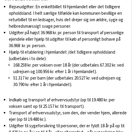
Rejseudgifter: En enkeltbillet til hjemlandet eller det tidligere
opholdsland. I helt særlige tilfælde kan kommunen bevillige en
returbillet til en ledsager, hvis det drejer sig om ældre, syge og
helbredsmæssigt svage personer.
Udgifter på højst 36.968 kr. pr. person til transport af personlige
ejendele eller hjælp til udgifter til køb af personligt bohave på
36.968 kr. pr. person.
Hjælp til etablering i hjemlandet /det tidligere opholdsland
(udbetales i to dele):
168.258 kr. per voksen over 18 år (der udbetales 67.302 kr. ved
udrejsen og 100.956 kr. efter 1 år i hjemlandet).
51.317 kr. per barn (der udbetales 20.527 kr. ved udrejsen og
30.790 kr. efter 1 år i hjemlandet).
Indkøb og transport af erhvervsudstyr (op til 19.480 kr. per
voksen samt op til 25.157 kr. til transport).
Transport af erhvervsudstyr, som den, der vender hjem, allerede
ejer (op til 19.480 kr.).
Udgifter til sygeforsikring til personer, der er fyldt 18 år på op til