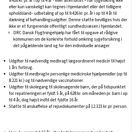
9.426 kr. pr. år i op til 4 år - eller alternativt – når sygesikring ikke
eller kun vanskeligt kan tegnes i hjemlandet eller det tidligere
opholdsland– udbetaling af op til 9.426 kr. pr. år i op til 4 år til
dækning af behandlingsudgifter. Denne støtte bevilliges hvis der
ikke er et fungerende offentligt sundhedsvæsen i hjemlandet.
DRC Dansk Flygtningehjælp har fået til opgave at rådgive
kommunen om de konkrete forhold omkring sygeforsikring i
det pågældende land og for den individuelle ansøger.
Udgifter til nødvendig medbragt lægeordineret medicin til højst
1 års forbrug.
Udgifter til medbragte personlige medicinske hjælpemidler (op til
8.221 kr.) og til nødvendige vaccinationer.
Udgifter til skolegang til skolesøgende børn, der på tidspunktet
for repatrieringen er fyldt 5 år, på 628 kr. om måneden pr. barn i op
til 4 år, dog højst indtil det fyldte 16 år.
Støtte til anskaffelse af rejsedokumenter på 12.323 kr. pr. person.