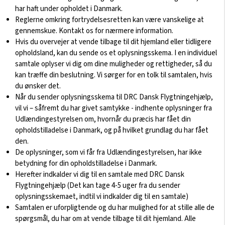
har haft under opholdet i Danmark.
Reglerne omkring fortrydelsesretten kan være vanskelige at
gennemskue. Kontakt os for nærmere information.
Hvis du overvejer at vende tilbage til dit hjemland eller tidligere
opholdsland, kan du sende os et oplysningsskema. I en individuel
samtale oplyser vi dig om dine muligheder og rettigheder, så du
kan træffe din beslutning. Vi sørger for en tolk til samtalen, hvis
du ønsker det.
Når du sender oplysningsskema til DRC Dansk Flygtningehjælp,
vil vi – såfremt du har givet samtykke - indhente oplysninger fra
Udlændingestyrelsen om, hvornår du præcis har fået din
opholdstilladelse i Danmark, og på hvilket grundlag du har fået
den.
De oplysninger, som vi får fra Udlændingestyrelsen, har ikke
betydning for din opholdstilladelse i Danmark.
Herefter indkalder vi dig til en samtale med DRC Dansk
Flygtningehjælp (Det kan tage 4-5 uger fra du sender
oplysningsskemaet, indtil vi indkalder dig til en samtale)
Samtalen er uforpligtende og du har mulighed for at stille alle de
spørgsmål, du har om at vende tilbage til dit hjemland. Alle