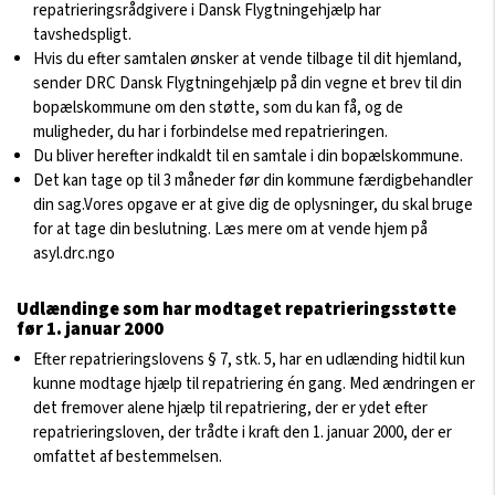
repatrieringsrådgivere i Dansk Flygtningehjælp har
tavshedspligt.
Hvis du efter samtalen ønsker at vende tilbage til dit hjemland,
sender DRC Dansk Flygtningehjælp på din vegne et brev til din
bopælskommune om den støtte, som du kan få, og de
muligheder, du har i forbindelse med repatrieringen.
Du bliver herefter indkaldt til en samtale i din bopælskommune.
Det kan tage op til 3 måneder før din kommune færdigbehandler
din sag.Vores opgave er at give dig de oplysninger, du skal bruge
for at tage din beslutning. Læs mere om at vende hjem på
asyl.drc.ngo
Udlændinge som har modtaget repatrieringsstøtte
før 1. januar 2000
Efter repatrieringslovens § 7, stk. 5, har en udlænding hidtil kun
kunne modtage hjælp til repatriering én gang. Med ændringen er
det fremover alene hjælp til repatriering, der er ydet efter
repatrieringsloven, der trådte i kraft den 1. januar 2000, der er
omfattet af bestemmelsen.