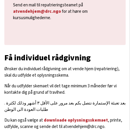
Send en mail til repatrieringsteamet på
atvendehjem@drc.ngo
for at høre om
kursusmulighederne.
Få individuel rådgivning
Ønsker du individuel rådgivning om at vende hjem (repatriering),
skal du udfylde et oplysningsskema.
Når du udfylder skemaet vil det tage minimum 3 måneder før vi
kontakte dig på grund af travlhed.
.
لكثرة
وذلك
الأقل ٣ أشهر
علی
مرور
بعد
بكم
نتصل
الإستمارة
تعبئة
بعد
طلبات
العودة
الی
الوطن
Du kan også vælge at
downloade oplysningsskemaet
, printe,
udfylde, scanne og sende det til
atvendehjem@drc.ngo
.