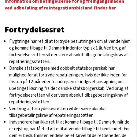
Information om betingelserne for og fremgangsmåden
ved udbetaling af reintegrationsbistand findes her
Fortrydelsesret
Flygtninge har ret til at fortryde beslutningen om at vende hjem
og komme tilbage til Danmark indenfor typisk 1 år. Ved brug af
fortrydelsesretten vil der være absolut tilbagebetalingskrav af
repatrieringsstøtten.
Danske statsborgere med dobbelt statsborgerskab har
mulighed for at fortryde repatrieringen, hvis der ikke inden for
fristen på 12 måneder fra udrejsen er indgivet ansøgning om
ubetinget løsning fra det danske statsborgerskab. Ved brug af
fortrydelsesretten vil der være absolut tilbagebetalingskrav af
repatrieringsstøtten.
Ved brug af fortrydelsesretten vil der være absolut
tilbagebetalingskrav af repatrieringsstøtten.
Indvandrere har ikke ret til at komme tilbage til Danmark, når de
er rejst og har fået støtte til at vende tilbage til hjemlandet. For
dem er beslutningen endelig og et farvel til de rettigheder, de